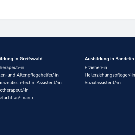
ildung in Greifswald
Ausbildung in Bandelin
herapeut/-in
Erzieher/-in
en-und Altenpflegehelfer/-in
Heilerziehungspfleger/-i
azeutisch-techn. Assistent/-in
Sozialassistent/-in
otherapeut/-in
gefachfrau/-mann