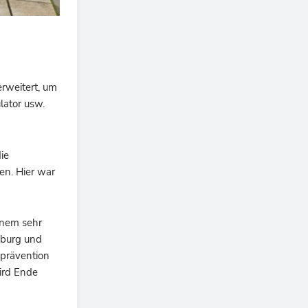
rweitert, um
lator usw.
ie
en. Hier war
inem sehr
mburg und
sprävention
ird Ende