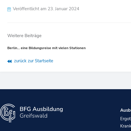
Veröffentlicht am
23. Januar 2024
Weitere Beiträge
Prev
Berlin… eine Bildungsreise mit vielen Stationen
zurück zur Startseite
Ausb
Ergot
Krank