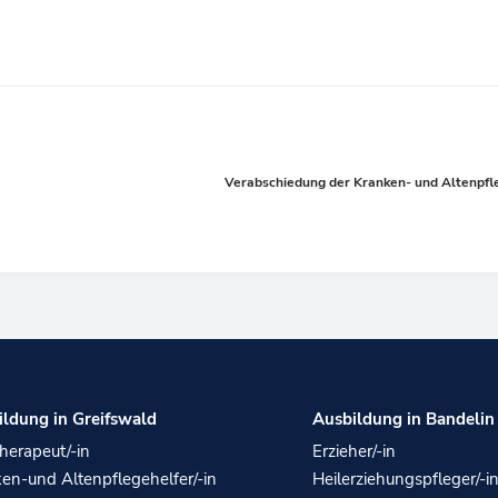
Verabschiedung der Kranken- und Altenpfl
ildung in Greifswald
Ausbildung in Bandelin
herapeut/-in
Erzieher/-in
en-und Altenpflegehelfer/-in
Heilerziehungspfleger/-i