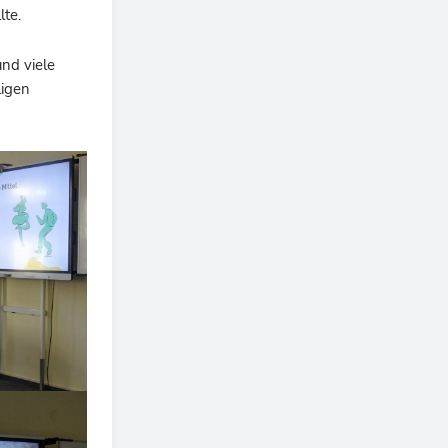
te.
nd viele
ligen